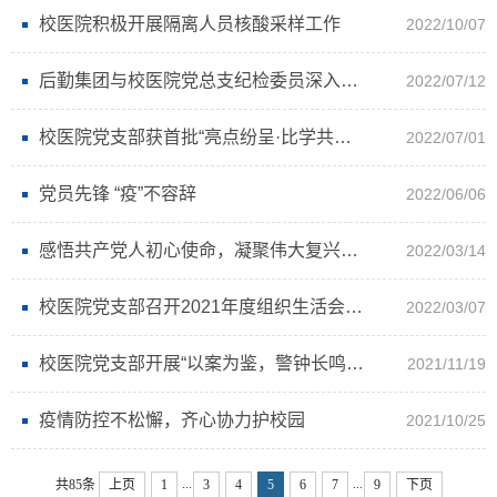
校医院积极开展隔离人员核酸采样工作
2022/10/07
后勤集团与校医院党总支纪检委员深入一线开展疫情防控监督检查工作
2022/07/12
校医院党支部获首批“亮点纷呈·比学共建”特色党支部建设活动教工党支部
2022/07/01
党员先锋 “疫”不容辞
2022/06/06
感悟共产党人初心使命，凝聚伟大复兴奋进力量
2022/03/14
校医院党支部召开2021年度组织生活会暨民主评议党员会
2022/03/07
校医院党支部开展“以案为鉴，警钟长鸣”警示教育主题党日活动
2021/11/19
疫情防控不松懈，齐心协力护校园
2021/10/25
...
...
共85条
上页
1
3
4
5
6
7
9
下页